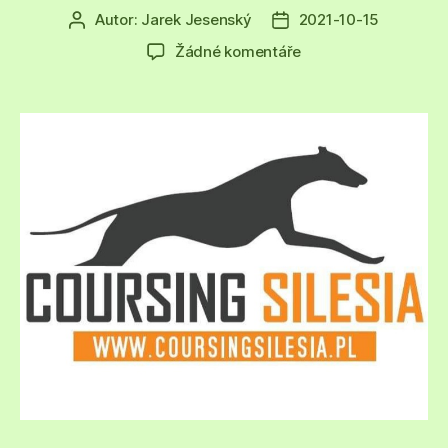
Autor:
Jarek Jesenský
2021-10-15
Autor
Datum
příspěvku
příspěvku
u
Žádné komentáře
textu
s
názvem
Dostihová
dráha
Bytom,
Polsko