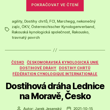
„Dostihová
POKRAČOVAT VE ČTENÍ
dráha
Marchegg,
agility
,
Dostihy chrtů
,
FCI
,
Marchegg
,
nekonečný
Rakousko“
zajíc
,
ÖKV
,
Österreichischer Kynologenverband
,
Štítky
Rakouská kynologická společnost
,
Rakousko
,
travnatý povrch
Rubriky
ČESKO
ČESKOMORAVSKÁ KYNOLOGICKÁ UNIE
DOSTIHOVÉ DRÁHY
DOSTIHY CHRTŮ
FÉDÉRATION CYNOLOGIQUE INTERNATIONALE
Dostihová dráha Lednice
na Moravě, Česko
Autor:
Jarek Jesenský
2021-10-15
Autor
Datum