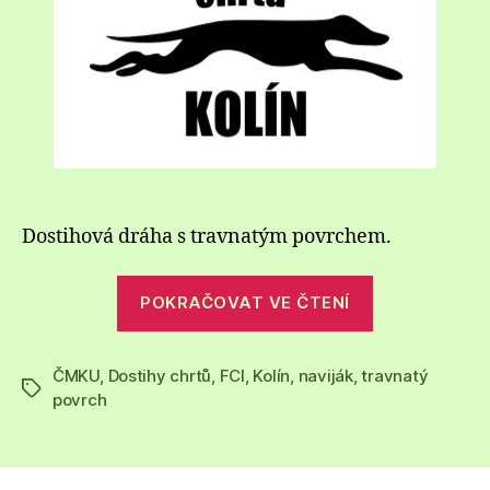
Dostihová dráha s travnatým povrchem.
„Dostihová
POKRAČOVAT VE ČTENÍ
dráha
Kolín,
ČMKU
,
Dostihy chrtů
,
FCI
,
Kolín
,
naviják
,
travnatý
Česko“
Štítky
povrch