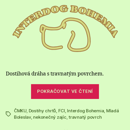
názvem
Dostihová
dráha
Mladá
Boleslav,
Česko
Dostihová dráha s travnatým povrchem.
„Dostihová
POKRAČOVAT VE ČTENÍ
dráha
Mladá
ČMKU
,
Dostihy chrtů
,
FCI
,
Interdog Bohemia
Boleslav,
,
Mladá
Štítky
Boleslav
,
nekonečný zajíc
,
travnatý povrch
Česko“