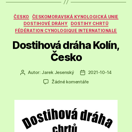
Rubriky
ČESKO
ČESKOMORAVSKÁ KYNOLOGICKÁ UNIE
DOSTIHOVÉ DRÁHY
DOSTIHY CHRTŮ
FÉDÉRATION CYNOLOGIQUE INTERNATIONALE
Dostihová dráha Kolín,
Česko
Autor:
Jarek Jesenský
2021-10-14
Autor
Datum
příspěvku
příspěvku
u
Žádné komentáře
textu
s
názvem
Dostihová
dráha
Kolín,
Česko