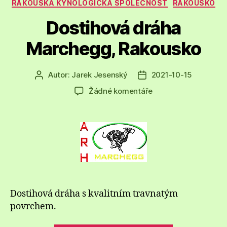
RAKOUSKÁ KYNOLOGICKÁ SPOLEČNOST
RAKOUSKO
Dostihová dráha
Marchegg, Rakousko
Autor:
Jarek Jesenský
2021-10-15
Autor
Datum
příspěvku
příspěvku
u
Žádné komentáře
textu
s
názvem
Dostihová
dráha
Marchegg,
Rakousko
Dostihová dráha s kvalitním travnatým
povrchem.