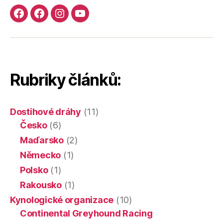
Facebook
Facebook
Instagram
YouTube
skupina
stránka
Dostihy
kanál
Dostihy
Pes4U.cz
chrtů
Dostihy
chrtů
chrtů
Rubriky článků:
Dostihové dráhy
(11)
Česko
(6)
Maďarsko
(2)
Německo
(1)
Polsko
(1)
Rakousko
(1)
Kynologické organizace
(10)
Continental Greyhound Racing