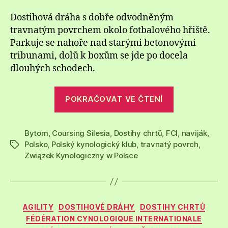
Dostihová dráha s dobře odvodněným
travnatým povrchem okolo fotbalového hřiště.
Parkuje se nahoře nad starými betonovými
tribunami, dolů k boxům se jde po docela
dlouhých schodech.
„Dostihová
POKRAČOVAT VE ČTENÍ
dráha
Bytom,
Bytom
,
Coursing Silesia
,
Dostihy chrtů
,
FCI
Polsko“
,
naviják
,
Polsko
,
Polský kynologický klub
,
travnatý povrch
,
Štítky
Związek Kynologiczny w Polsce
Rubriky
AGILITY
DOSTIHOVÉ DRÁHY
DOSTIHY CHRTŮ
FÉDÉRATION CYNOLOGIQUE INTERNATIONALE