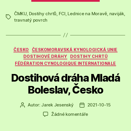
Lednice
ČMKU
,
Dostihy chrtů
,
FCI
,
Lednice na Moravě
na
,
naviják
,
Štítky
travnatý povrch
Moravě,
Česko“
Rubriky
ČESKO
ČESKOMORAVSKÁ KYNOLOGICKÁ UNIE
DOSTIHOVÉ DRÁHY
DOSTIHY CHRTŮ
FÉDÉRATION CYNOLOGIQUE INTERNATIONALE
Dostihová dráha Mladá
Boleslav, Česko
Autor:
Jarek Jesenský
2021-10-15
Autor
Datum
příspěvku
příspěvku
u
Žádné komentáře
textu
s