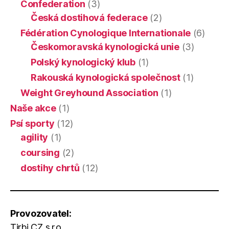
Confederation
(3)
Česká dostihová federace
(2)
Fédération Cynologique Internationale
(6)
Českomoravská kynologická unie
(3)
Polský kynologický klub
(1)
Rakouská kynologická společnost
(1)
Weight Greyhound Association
(1)
Naše akce
(1)
Psí sporty
(12)
agility
(1)
coursing
(2)
dostihy chrtů
(12)
Provozovatel:
Tirbi CZ s.r.o.