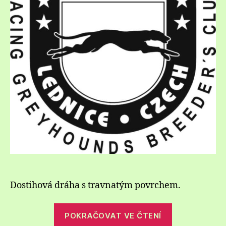
Dostihová dráha s travnatým povrchem.
„Dostihová
POKRAČOVAT VE ČTENÍ
dráha