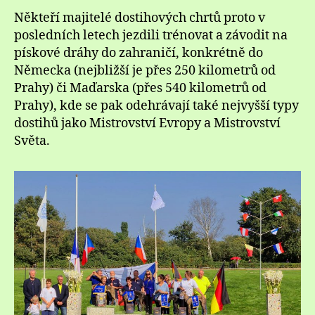
Někteří majitelé dostihových chrtů proto v
posledních letech jezdili trénovat a závodit na
pískové dráhy do zahraničí, konkrétně do
Německa (nejbližší je přes 250 kilometrů od
Prahy) či Maďarska (přes 540 kilometrů od
Prahy), kde se pak odehrávají také nejvyšší typy
dostihů jako Mistrovství Evropy a Mistrovství
Světa.