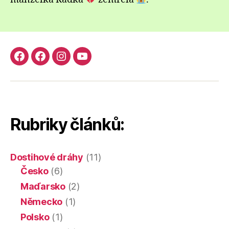
Facebook
Facebook
Instagram
YouTube
skupina
stránka
Dostihy
kanál
Dostihy
Pes4U.cz
chrtů
Dostihy
chrtů
chrtů
Rubriky článků:
Dostihové dráhy
(11)
Česko
(6)
Maďarsko
(2)
Německo
(1)
Polsko
(1)