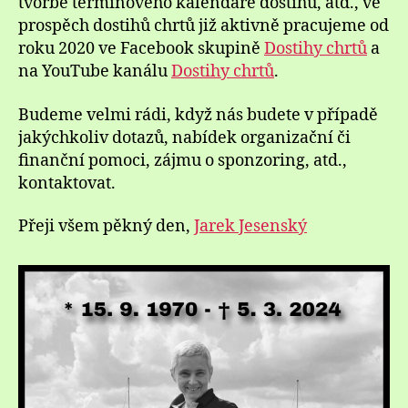
tvorbě termínového kalendáře dostihů, atd., ve
prospěch dostihů chrtů již aktivně pracujeme od
roku 2020 ve Facebook skupině
Dostihy chrtů
a
na YouTube kanálu
Dostihy chrtů
.
Budeme velmi rádi, když nás budete v případě
jakýchkoliv dotazů, nabídek organizační či
finanční pomoci, zájmu o sponzoring, atd.,
kontaktovat.
Přeji všem pěkný den,
Jarek Jesenský