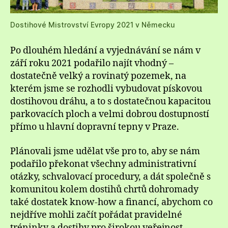
Dostihové Mistrovství Evropy 2021 v Německu
Po dlouhém hledání a vyjednávání se nám v
září roku 2021 podařilo najít vhodný –
dostatečně velký a rovinatý pozemek, na
kterém jsme se rozhodli vybudovat pískovou
dostihovou dráhu, a to s dostatečnou kapacitou
parkovacích ploch a velmi dobrou dostupností
přímo u hlavní dopravní tepny v Praze.
Plánovali jsme udělat vše pro to, aby se nám
podařilo překonat všechny administrativní
otázky, schvalovací procedury, a dát společně s
komunitou kolem dostihů chrtů dohromady
také dostatek know-how a financí, abychom co
nejdříve mohli začít pořádat pravidelné
tréninky a dostihy pro širokou veřejnost.