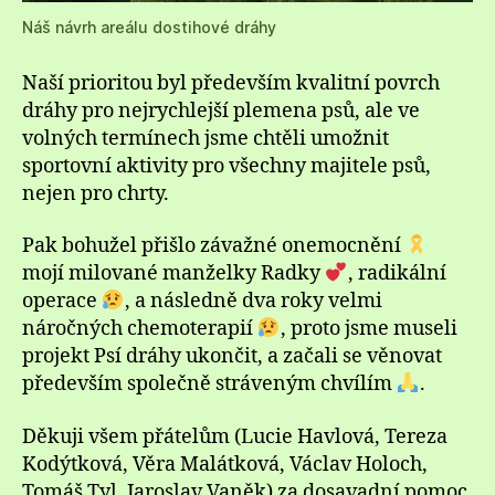
Náš návrh areálu dostihové dráhy
Naší prioritou byl především kvalitní povrch
dráhy pro nejrychlejší plemena psů, ale ve
volných termínech jsme chtěli umožnit
sportovní aktivity pro všechny majitele psů,
nejen pro chrty.
Pak bohužel přišlo závažné onemocnění
mojí milované manželky Radky
, radikální
operace
, a následně dva roky velmi
náročných chemoterapií
, proto jsme museli
projekt Psí dráhy ukončit, a začali se věnovat
především společně stráveným chvílím
.
Děkuji všem přátelům (Lucie Havlová, Tereza
Kodýtková, Věra Malátková, Václav Holoch,
Tomáš Tyl, Jaroslav Vaněk) za dosavadní pomoc