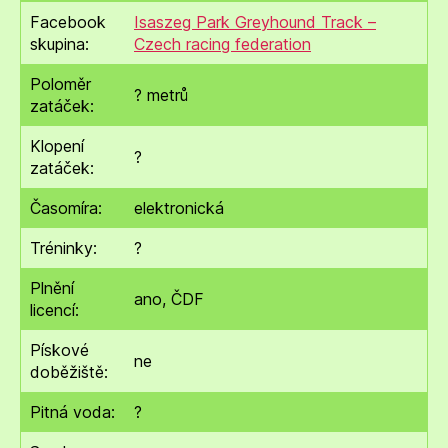
Facebook
Isaszeg Park Greyhound Track –
skupina:
Czech racing federation
Poloměr
? metrů
zatáček:
Klopení
?
zatáček:
Časomíra:
elektronická
Tréninky:
?
Plnění
ano, ČDF
licencí:
Pískové
ne
doběžiště:
Pitná voda:
?