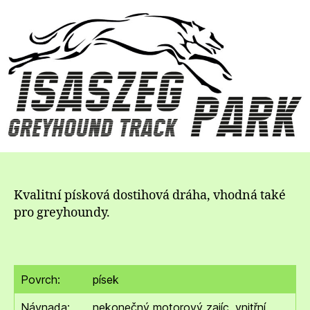
názvem
dostihová
dráha
Isaszeg
Park
–
Maďarsko
Kvalitní písková dostihová dráha, vhodná také
pro greyhoundy.
Povrch:
písek
Návnada:
nekonečný motorový zajíc, vnitřní