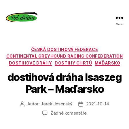
Menu
Psí
dráha
Rubriky
ČESKÁ DOSTIHOVÁ FEDERACE
CONTINENTAL GREYHOUND RACING CONFEDERATION
DOSTIHOVÉ DRÁHY
DOSTIHY CHRTŮ
MAĎARSKO
dostihová dráha Isaszeg
Park – Maďarsko
Autor:
Jarek Jesenský
2021-10-14
Autor
Datum
příspěvku
příspěvku
u
Žádné komentáře
textu
s