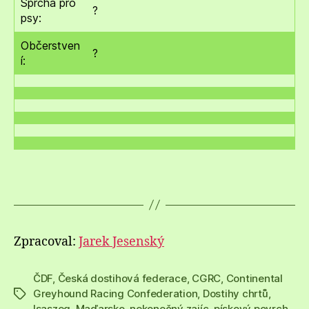
Sprcha pro
?
psy:
Občerstven
?
í:
Zpracoval:
Jarek Jesenský
ČDF
,
Česká dostihová federace
,
CGRC
,
Continental
Greyhound Racing Confederation
,
Dostihy chrtů
,
Štítky
Isaszeg
,
Maďarsko
,
nekonečný zajíc
,
pískový povrch