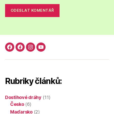
Facebook
Facebook
Instagram
YouTube
skupina
stránka
Dostihy
kanál
Dostihy
Pes4U.cz
chrtů
Dostihy
chrtů
chrtů
Rubriky článků:
Dostihové dráhy
(11)
Česko
(6)
Maďarsko
(2)