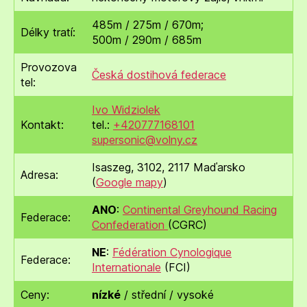
485m / 275m / 670m;
Délky tratí:
500m / 290m / 685m
Provozova
Česká dostihová federace
tel:
Ivo Widziolek
Kontakt:
tel.:
+420777168101
supersonic@volny.cz
Isaszeg, 3102, 2117 Maďarsko
Adresa:
(
Google mapy
)
ANO
:
Continental Greyhound Racing
Federace:
Confederation
(CGRC)
NE
:
Fédération Cynologique
Federace:
Internationale
(FCI)
Ceny:
nízké
/ střední / vysoké