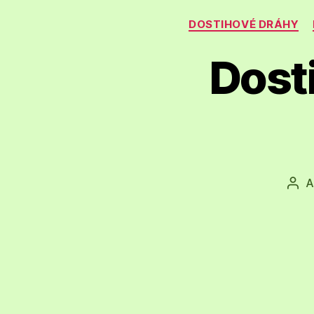
DOSTIHOVÉ DRÁHY
Dost
A
Aut
pří