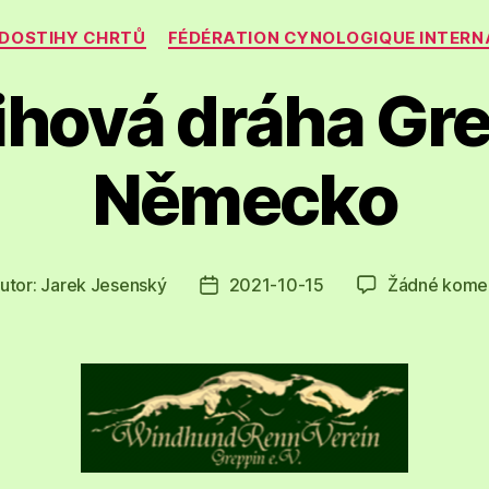
Rubriky
DOSTIHY CHRTŮ
FÉDÉRATION CYNOLOGIQUE INTERN
ihová dráha Gre
Německo
utor:
Jarek Jesenský
2021-10-15
Žádné kome
or
Datum
spěvku
příspěvku