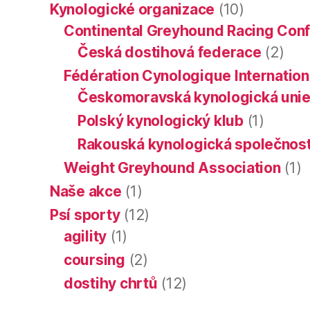
Kynologické organizace
(10)
Continental Greyhound Racing Con
Česká dostihová federace
(2)
Fédération Cynologique Internation
Českomoravská kynologická uni
Polský kynologický klub
(1)
Rakouská kynologická společnos
Weight Greyhound Association
(1)
Naše akce
(1)
Psí sporty
(12)
agility
(1)
coursing
(2)
dostihy chrtů
(12)