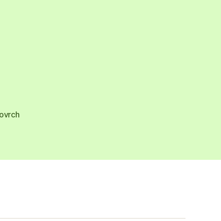
vá
“
ovrch