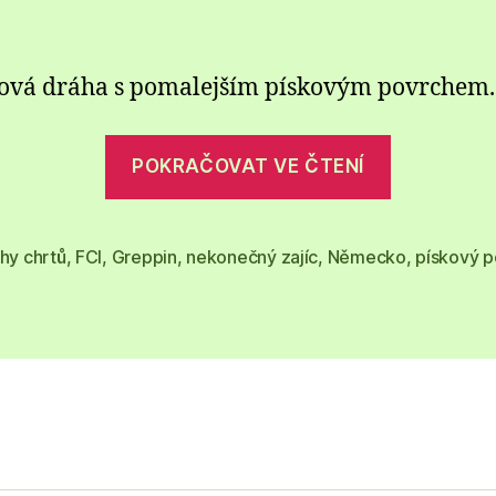
ová dráha s pomalejším pískovým povrchem.
„Dostiho
POKRAČOVAT VE ČTENÍ
dráha
Greppin,
Německo
hy chrtů
,
FCI
,
Greppin
,
nekonečný zajíc
,
Německo
,
pískový p