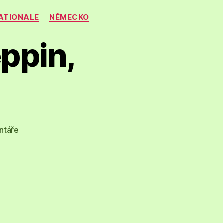
ATIONALE
NĚMECKO
ppin,
u
ntáře
textu
s
názvem
Dostihová
dráha
Greppin,
Německo