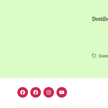
Dostih
Dosti
Štítky
Facebook
Facebook
Instagram
YouTube
skupina
stránka
Dostihy
kanál