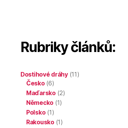
Dostihy
Pes4U.cz
chrtů
Dostihy
chrtů
chrtů
Rubriky článků:
Dostihové dráhy
(11)
Česko
(6)
Maďarsko
(2)
Německo
(1)
Polsko
(1)
Rakousko
(1)